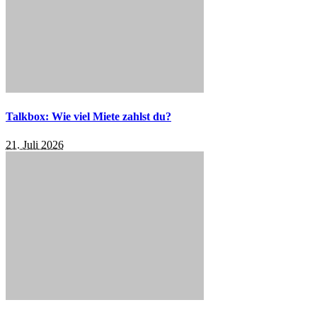
Talkbox: Wie viel Miete zahlst du?
21. Juli 2026