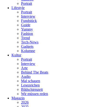
Portrait
Lifestyle
Portrait
Interview
Fundstück
Guide
Yummy
Fashion
Trend
Tech-News
Gadgets
Kolumne
Kultur
Portrait
Interview
Arte
Behind The Beats
Audio
Mal schauen
Lesezeichen
Bildschirmzeit
Wir müssen reden
Magazin
2026
2025