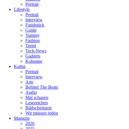
Portrait
Lifestyle
Portrait
Interview
Fundstück
Guide
Yummy
Fashion
Trend
Tech-News
Gadgets
Kolumne
Kultur
Portrait
Interview
Arte
Behind The Beats
Audio
Mal schauen
Lesezeichen
Bildschirmzeit
Wir müssen reden
Magazin
2026
2025