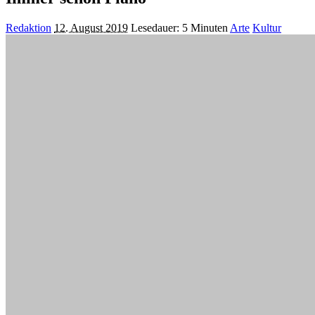
Posted
Redaktion
12. August 2019
Lesedauer: 5 Minuten
Arte
Kultur
by