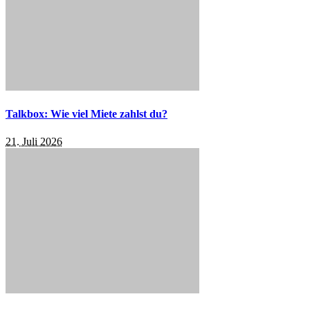
Talkbox: Wie viel Miete zahlst du?
21. Juli 2026