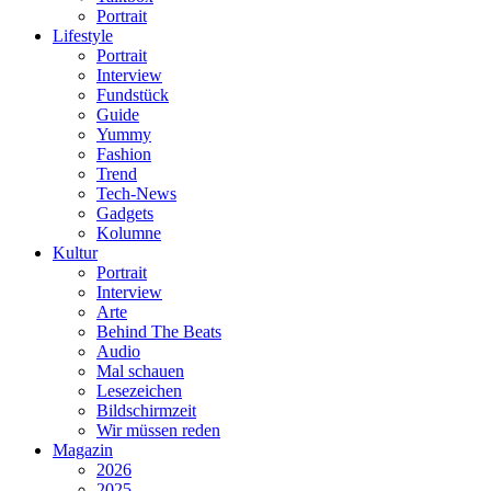
Portrait
Lifestyle
Portrait
Interview
Fundstück
Guide
Yummy
Fashion
Trend
Tech-News
Gadgets
Kolumne
Kultur
Portrait
Interview
Arte
Behind The Beats
Audio
Mal schauen
Lesezeichen
Bildschirmzeit
Wir müssen reden
Magazin
2026
2025