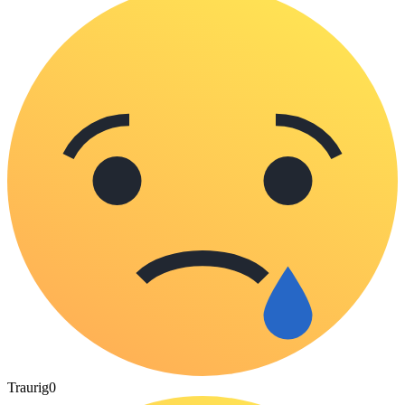
Traurig
0