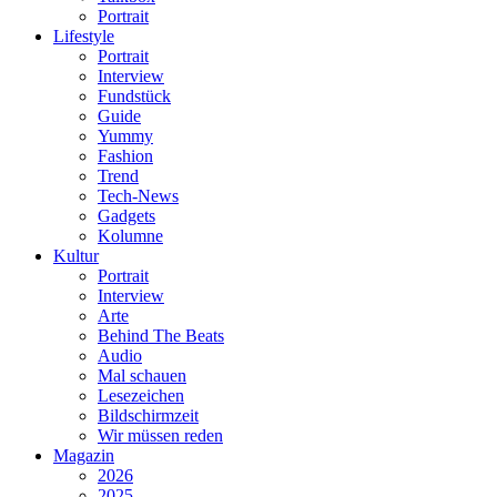
Portrait
Lifestyle
Portrait
Interview
Fundstück
Guide
Yummy
Fashion
Trend
Tech-News
Gadgets
Kolumne
Kultur
Portrait
Interview
Arte
Behind The Beats
Audio
Mal schauen
Lesezeichen
Bildschirmzeit
Wir müssen reden
Magazin
2026
2025