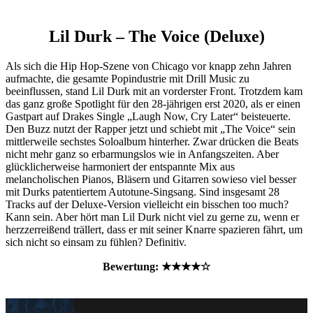
Lil Durk – The Voice (Deluxe)
Als sich die Hip Hop-Szene von Chicago vor knapp zehn Jahren
aufmachte, die gesamte Popindustrie mit Drill Music zu
beeinflussen, stand Lil Durk mit an vorderster Front. Trotzdem kam
das ganz große Spotlight für den 28-jährigen erst 2020, als er einen
Gastpart auf Drakes Single „Laugh Now, Cry Later“ beisteuerte.
Den Buzz nutzt der Rapper jetzt und schiebt mit „The Voice“ sein
mittlerweile sechstes Soloalbum hinterher. Zwar drücken die Beats
nicht mehr ganz so erbarmungslos wie in Anfangszeiten. Aber
glücklicherweise harmoniert der entspannte Mix aus
melancholischen Pianos, Bläsern und Gitarren sowieso viel besser
mit Durks patentiertem Autotune-Singsang. Sind insgesamt 28
Tracks auf der Deluxe-Version vielleicht ein bisschen too much?
Kann sein. Aber hört man Lil Durk nicht viel zu gerne zu, wenn er
herzzerreißend trällert, dass er mit seiner Knarre spazieren fährt, um
sich nicht so einsam zu fühlen? Definitiv.
Bewertung: ★★★★☆