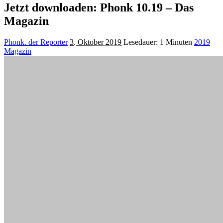
Jetzt downloaden: Phonk 10.19 – Das
Magazin
Posted
Phonk. der Reporter
3. Oktober 2019
Lesedauer: 1 Minuten
2019
by
Magazin