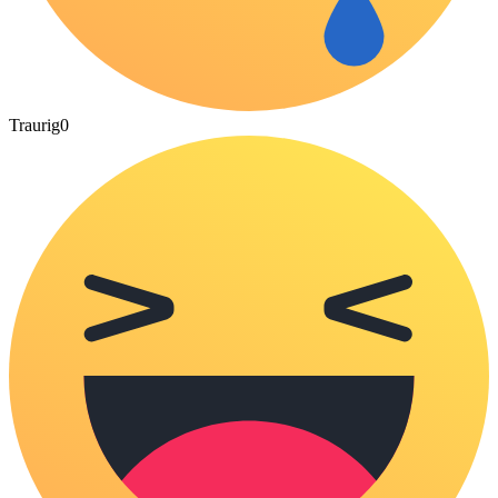
Traurig
0