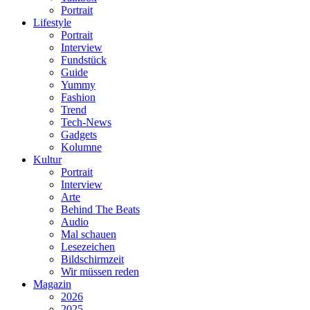
Portrait
Lifestyle
Portrait
Interview
Fundstück
Guide
Yummy
Fashion
Trend
Tech-News
Gadgets
Kolumne
Kultur
Portrait
Interview
Arte
Behind The Beats
Audio
Mal schauen
Lesezeichen
Bildschirmzeit
Wir müssen reden
Magazin
2026
2025