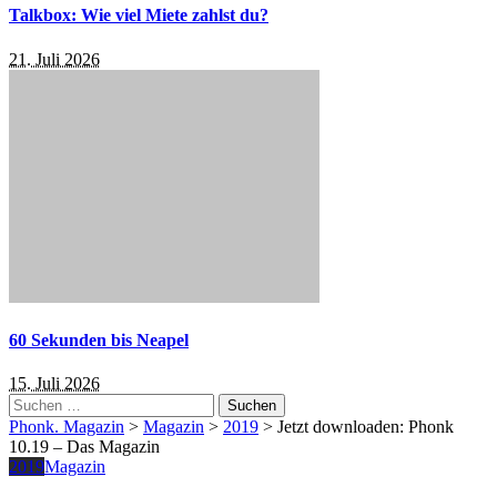
Talkbox: Wie viel Miete zahlst du?
21. Juli 2026
60 Sekunden bis Neapel
15. Juli 2026
Suchen
nach:
Phonk. Magazin
>
Magazin
>
2019
>
Jetzt downloaden: Phonk
10.19 – Das Magazin
2019
Magazin