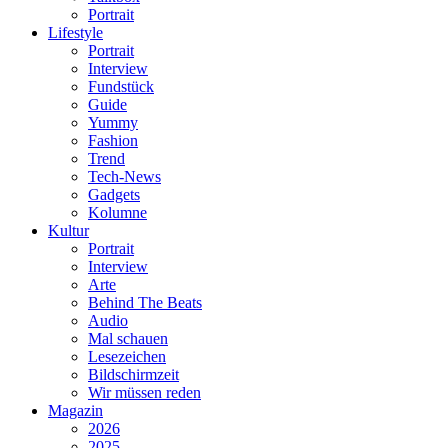
Portrait
Lifestyle
Portrait
Interview
Fundstück
Guide
Yummy
Fashion
Trend
Tech-News
Gadgets
Kolumne
Kultur
Portrait
Interview
Arte
Behind The Beats
Audio
Mal schauen
Lesezeichen
Bildschirmzeit
Wir müssen reden
Magazin
2026
2025