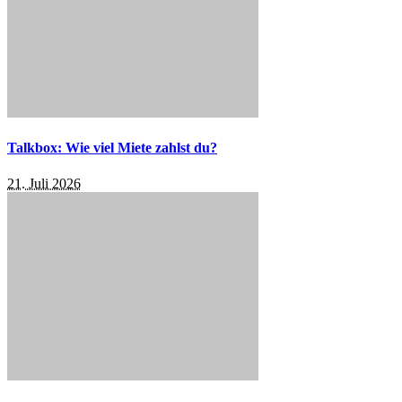
Talkbox: Wie viel Miete zahlst du?
21. Juli 2026