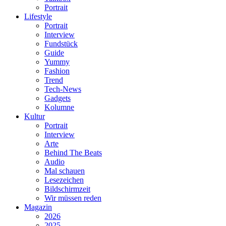
Portrait
Lifestyle
Portrait
Interview
Fundstück
Guide
Yummy
Fashion
Trend
Tech-News
Gadgets
Kolumne
Kultur
Portrait
Interview
Arte
Behind The Beats
Audio
Mal schauen
Lesezeichen
Bildschirmzeit
Wir müssen reden
Magazin
2026
2025