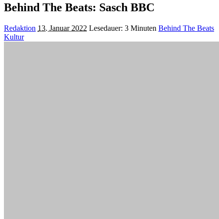
Behind The Beats: Sasch BBC
Posted
Redaktion
13. Januar 2022
Lesedauer: 3 Minuten
Behind The Beats
by
Kultur