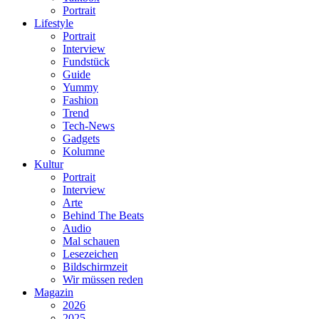
Portrait
Lifestyle
Portrait
Interview
Fundstück
Guide
Yummy
Fashion
Trend
Tech-News
Gadgets
Kolumne
Kultur
Portrait
Interview
Arte
Behind The Beats
Audio
Mal schauen
Lesezeichen
Bildschirmzeit
Wir müssen reden
Magazin
2026
2025