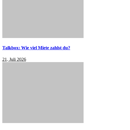
Talkbox: Wie viel Miete zahlst du?
21. Juli 2026