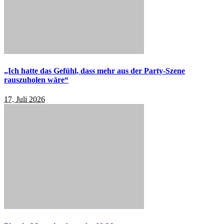
„Ich hatte das Gefühl, dass mehr aus der Party-Szene
rauszuholen wäre“
17. Juli 2026