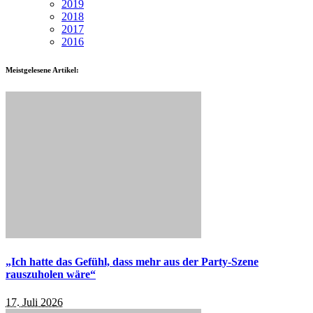
2019
2018
2017
2016
Meistgelesene Artikel:
„Ich hatte das Gefühl, dass mehr aus der Party-Szene
rauszuholen wäre“
17. Juli 2026