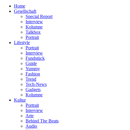
nach:
Home
Gesellschaft
Special Report
Interview
Kolumne
Talkbox
Portrait
Lifestyle
Portrait
Interview
Fundstück
Guide
Yummy
Fashion
Trend
Tech-News
Gadgets
Kolumne
Kultur
Portrait
Interview
Arte
Behind The Beats
Audio