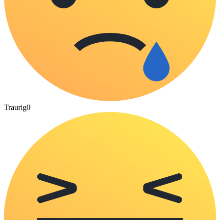
Traurig
0