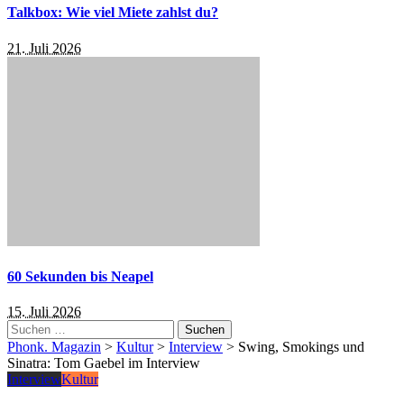
Talkbox: Wie viel Miete zahlst du?
21. Juli 2026
60 Sekunden bis Neapel
15. Juli 2026
Suchen
nach:
Phonk. Magazin
>
Kultur
>
Interview
>
Swing, Smokings und
Sinatra: Tom Gaebel im Interview
Interview
Kultur