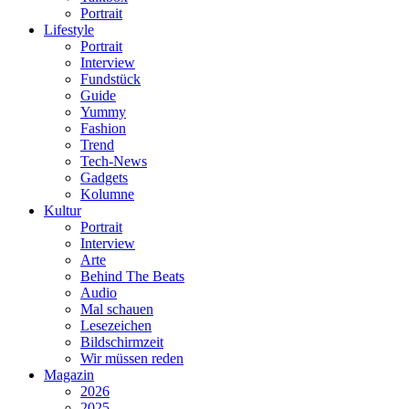
Portrait
Lifestyle
Portrait
Interview
Fundstück
Guide
Yummy
Fashion
Trend
Tech-News
Gadgets
Kolumne
Kultur
Portrait
Interview
Arte
Behind The Beats
Audio
Mal schauen
Lesezeichen
Bildschirmzeit
Wir müssen reden
Magazin
2026
2025