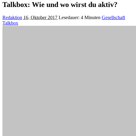
Talkbox: Wie und wo wirst du aktiv?
Posted
Redaktion
16. Oktober 2017
Lesedauer: 4 Minuten
Gesellschaft
by
Talkbox