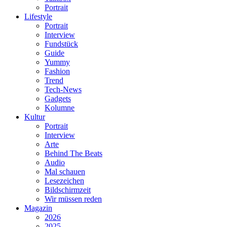
Portrait
Lifestyle
Portrait
Interview
Fundstück
Guide
Yummy
Fashion
Trend
Tech-News
Gadgets
Kolumne
Kultur
Portrait
Interview
Arte
Behind The Beats
Audio
Mal schauen
Lesezeichen
Bildschirmzeit
Wir müssen reden
Magazin
2026
2025