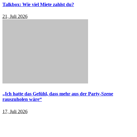
Talkbox: Wie viel Miete zahlst du?
21. Juli 2026
„Ich hatte das Gefühl, dass mehr aus der Party-Szene
rauszuholen wäre“
17. Juli 2026