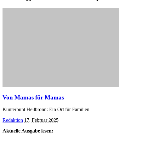
Von Mamas für Mamas
Kunterbunt Heilbronn: Ein Ort für Familien
Posted
Redaktion
17. Februar 2025
by
Aktuelle Ausgabe lesen: