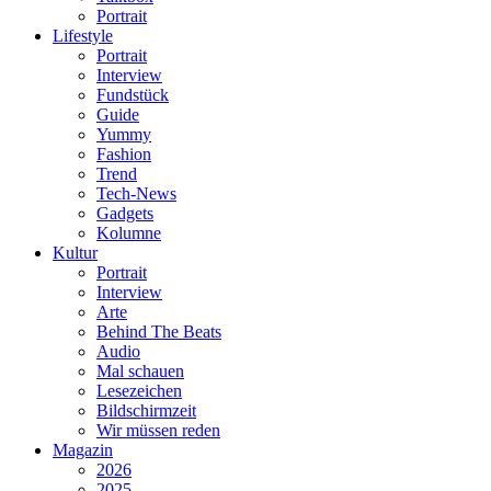
Portrait
Lifestyle
Portrait
Interview
Fundstück
Guide
Yummy
Fashion
Trend
Tech-News
Gadgets
Kolumne
Kultur
Portrait
Interview
Arte
Behind The Beats
Audio
Mal schauen
Lesezeichen
Bildschirmzeit
Wir müssen reden
Magazin
2026
2025