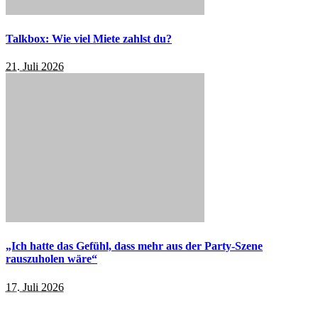
Talkbox: Wie viel Miete zahlst du?
21. Juli 2026
„Ich hatte das Gefühl, dass mehr aus der Party-Szene
rauszuholen wäre“
17. Juli 2026