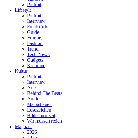
Portrait
Lifestyle
Portrait
Interview
Fundstück
Guide
Yummy
Fashion
Trend
Tech-News
Gadgets
Kolumne
Kultur
Portrait
Interview
Arte
Behind The Beats
Audio
Mal schauen
Lesezeichen
Bildschirmzeit
Wir müssen reden
Magazin
2026
2025