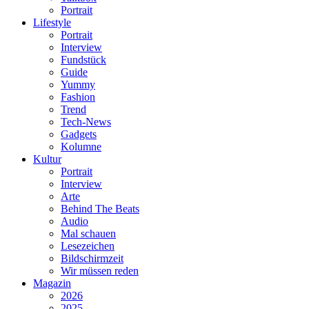
Portrait
Lifestyle
Portrait
Interview
Fundstück
Guide
Yummy
Fashion
Trend
Tech-News
Gadgets
Kolumne
Kultur
Portrait
Interview
Arte
Behind The Beats
Audio
Mal schauen
Lesezeichen
Bildschirmzeit
Wir müssen reden
Magazin
2026
2025