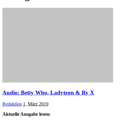
Audio: Betty Who, Ladytron & Ry X
Posted
Redaktion
1. März 2019
by
Aktuelle Ausgabe lesen: