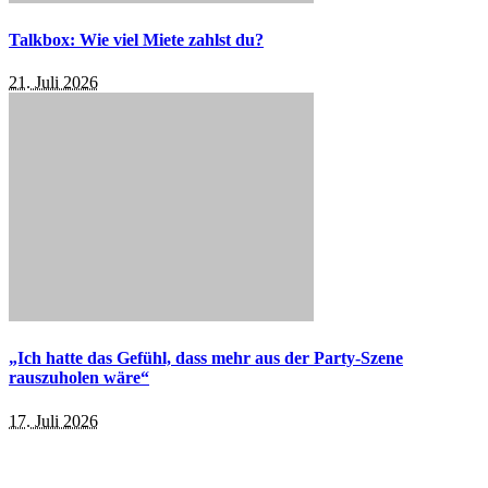
Talkbox: Wie viel Miete zahlst du?
21. Juli 2026
„Ich hatte das Gefühl, dass mehr aus der Party-Szene
rauszuholen wäre“
17. Juli 2026