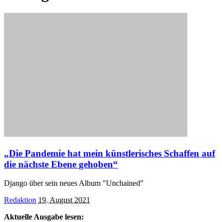
„Die Pandemie hat mein künstlerisches Schaffen auf
die nächste Ebene gehoben“
Django über sein neues Album "Unchained"
Posted
Redaktion
19. August 2021
by
Aktuelle Ausgabe lesen: