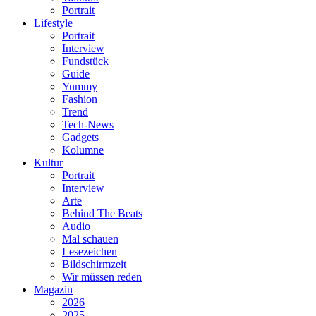
Portrait
Lifestyle
Portrait
Interview
Fundstück
Guide
Yummy
Fashion
Trend
Tech-News
Gadgets
Kolumne
Kultur
Portrait
Interview
Arte
Behind The Beats
Audio
Mal schauen
Lesezeichen
Bildschirmzeit
Wir müssen reden
Magazin
2026
2025