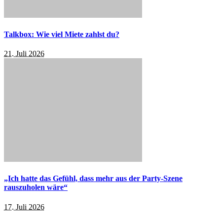
Talkbox: Wie viel Miete zahlst du?
21. Juli 2026
„Ich hatte das Gefühl, dass mehr aus der Party-Szene
rauszuholen wäre“
17. Juli 2026