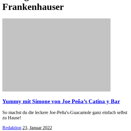
Frankenhauser
Yummy mit Simone von Joe Peña’s Catina y Bar
So machst du die leckere Joe-Peña's-Guacamole ganz einfach selbst
zu Hause!
Posted
Redaktion
23. Januar 2022