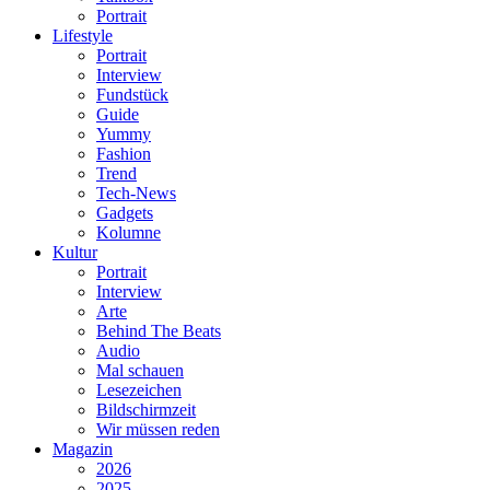
Portrait
Lifestyle
Portrait
Interview
Fundstück
Guide
Yummy
Fashion
Trend
Tech-News
Gadgets
Kolumne
Kultur
Portrait
Interview
Arte
Behind The Beats
Audio
Mal schauen
Lesezeichen
Bildschirmzeit
Wir müssen reden
Magazin
2026
2025