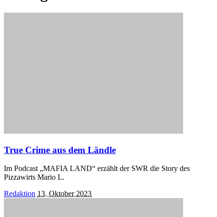
True Crime aus dem Ländle
Im Podcast „MAFIA LAND“ erzählt der SWR die Story des
Pizzawirts Mario L.
Posted
Redaktion
13. Oktober 2023
by