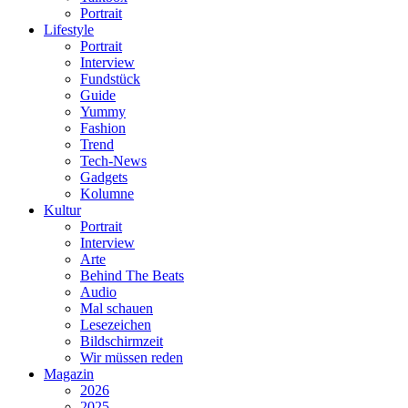
Portrait
Lifestyle
Portrait
Interview
Fundstück
Guide
Yummy
Fashion
Trend
Tech-News
Gadgets
Kolumne
Kultur
Portrait
Interview
Arte
Behind The Beats
Audio
Mal schauen
Lesezeichen
Bildschirmzeit
Wir müssen reden
Magazin
2026
2025