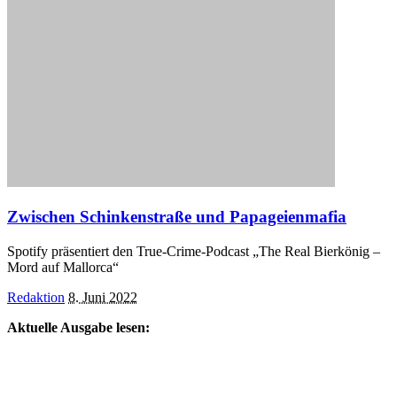
Zwischen Schinkenstraße und Papageienmafia
Spotify präsentiert den True-Crime-Podcast „The Real Bierkönig –
Mord auf Mallorca“
Posted
Redaktion
8. Juni 2022
by
Aktuelle Ausgabe lesen: