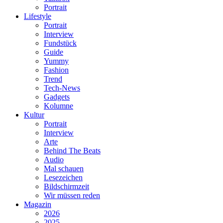
Portrait
Lifestyle
Portrait
Interview
Fundstück
Guide
Yummy
Fashion
Trend
Tech-News
Gadgets
Kolumne
Kultur
Portrait
Interview
Arte
Behind The Beats
Audio
Mal schauen
Lesezeichen
Bildschirmzeit
Wir müssen reden
Magazin
2026
2025