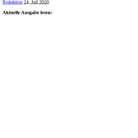
Posted
Redaktion
24. Juli 2020
by
Aktuelle Ausgabe lesen: