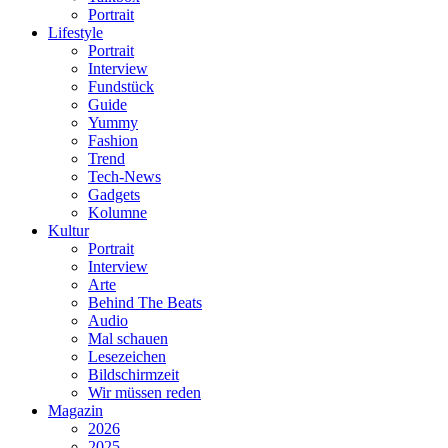
Portrait
Lifestyle
Portrait
Interview
Fundstück
Guide
Yummy
Fashion
Trend
Tech-News
Gadgets
Kolumne
Kultur
Portrait
Interview
Arte
Behind The Beats
Audio
Mal schauen
Lesezeichen
Bildschirmzeit
Wir müssen reden
Magazin
2026
2025