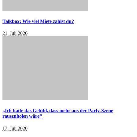
Talkbox: Wie viel Miete zahlst du?
21. Juli 2026
„Ich hatte das Gefühl, dass mehr aus der Party-Szene
rauszuholen wäre“
17. Juli 2026