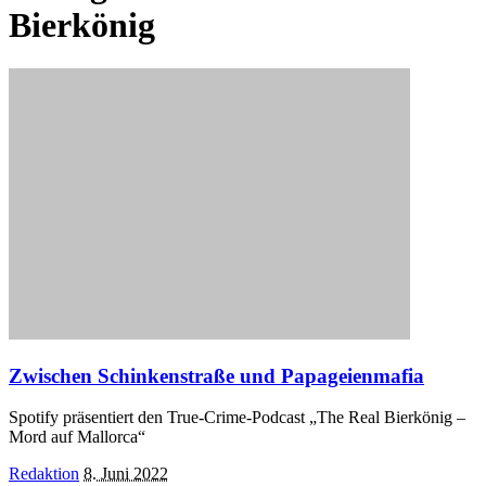
Bierkönig
Zwischen Schinkenstraße und Papageienmafia
Spotify präsentiert den True-Crime-Podcast „The Real Bierkönig –
Mord auf Mallorca“
Posted
Redaktion
8. Juni 2022