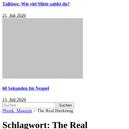
Talkbox: Wie viel Miete zahlst du?
21. Juli 2026
60 Sekunden bis Neapel
15. Juli 2026
Suchen
nach:
Phonk. Magazin
>
The Real Bierkönig
Schlagwort:
The Real