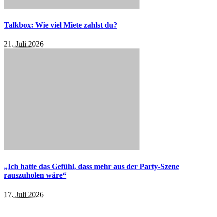
Talkbox: Wie viel Miete zahlst du?
21. Juli 2026
„Ich hatte das Gefühl, dass mehr aus der Party-Szene
rauszuholen wäre“
17. Juli 2026