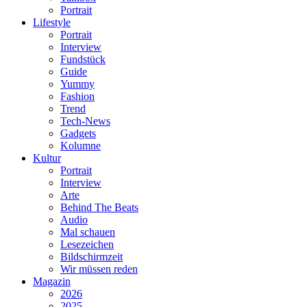
Portrait
Lifestyle
Portrait
Interview
Fundstück
Guide
Yummy
Fashion
Trend
Tech-News
Gadgets
Kolumne
Kultur
Portrait
Interview
Arte
Behind The Beats
Audio
Mal schauen
Lesezeichen
Bildschirmzeit
Wir müssen reden
Magazin
2026
2025