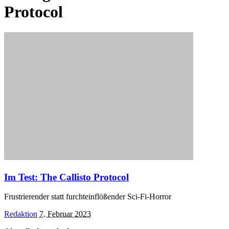
Protocol
Im Test: The Callisto Protocol
Frustrierender statt furchteinflößender Sci-Fi-Horror
Posted
Redaktion
7. Februar 2023
by