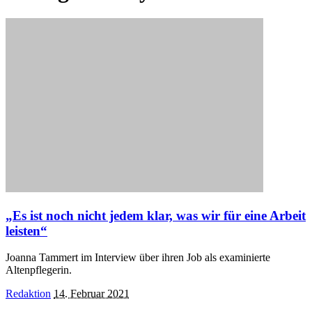
„Es ist noch nicht jedem klar, was wir für eine Arbeit
leisten“
Joanna Tammert im Interview über ihren Job als examinierte
Altenpflegerin.
Posted
Redaktion
14. Februar 2021
by