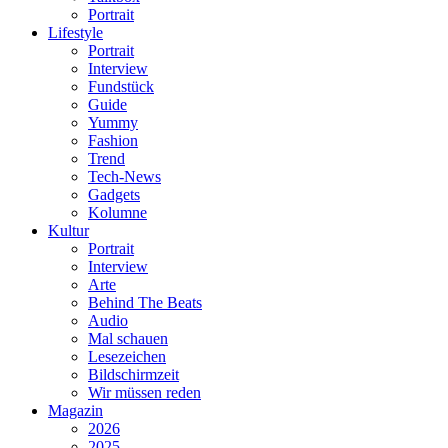
Portrait
Lifestyle
Portrait
Interview
Fundstück
Guide
Yummy
Fashion
Trend
Tech-News
Gadgets
Kolumne
Kultur
Portrait
Interview
Arte
Behind The Beats
Audio
Mal schauen
Lesezeichen
Bildschirmzeit
Wir müssen reden
Magazin
2026
2025