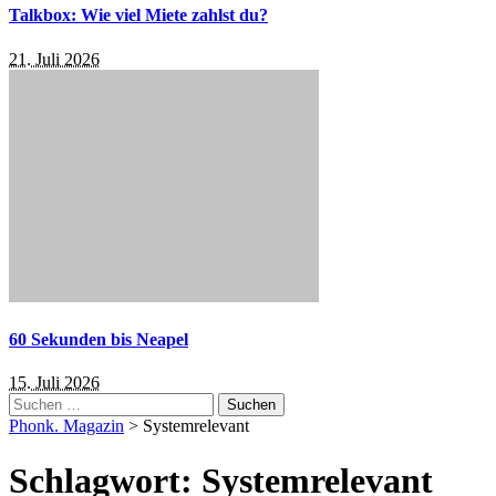
Talkbox: Wie viel Miete zahlst du?
21. Juli 2026
60 Sekunden bis Neapel
15. Juli 2026
Suchen
nach:
Phonk. Magazin
>
Systemrelevant
Schlagwort:
Systemrelevant