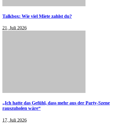
Talkbox: Wie viel Miete zahlst du?
21. Juli 2026
„Ich hatte das Gefühl, dass mehr aus der Party-Szene
rauszuholen wäre“
17. Juli 2026