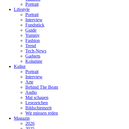
Portrait
Lifestyle
Portrait
Interview
Fundstück
Guide
Yummy
Fashion
Trend
Tech-News
Gadgets
Kolumne
Kultur
Portrait
Interview
Arte
Behind The Beats
Audio
Mal schauen
Lesezeichen
Bildschirmzeit
Wir müssen reden
Magazin
2026
2025