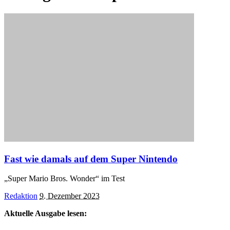
Fast wie damals auf dem Super Nintendo
„Super Mario Bros. Wonder“ im Test
Posted
Redaktion
9. Dezember 2023
by
Aktuelle Ausgabe lesen: