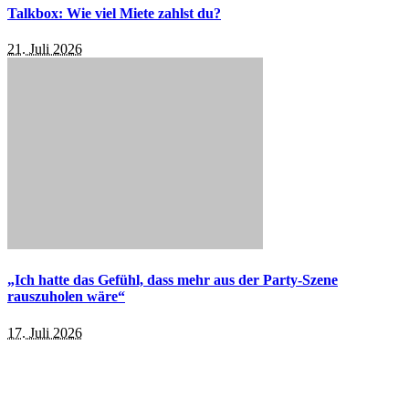
Talkbox: Wie viel Miete zahlst du?
21. Juli 2026
„Ich hatte das Gefühl, dass mehr aus der Party-Szene
rauszuholen wäre“
17. Juli 2026