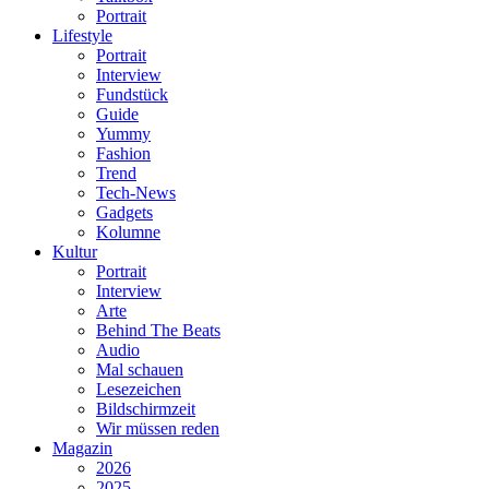
Portrait
Lifestyle
Portrait
Interview
Fundstück
Guide
Yummy
Fashion
Trend
Tech-News
Gadgets
Kolumne
Kultur
Portrait
Interview
Arte
Behind The Beats
Audio
Mal schauen
Lesezeichen
Bildschirmzeit
Wir müssen reden
Magazin
2026
2025