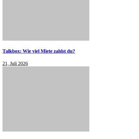
Talkbox: Wie viel Miete zahlst du?
21. Juli 2026