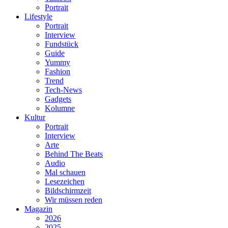
Portrait
Lifestyle
Portrait
Interview
Fundstück
Guide
Yummy
Fashion
Trend
Tech-News
Gadgets
Kolumne
Kultur
Portrait
Interview
Arte
Behind The Beats
Audio
Mal schauen
Lesezeichen
Bildschirmzeit
Wir müssen reden
Magazin
2026
2025