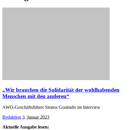
„Wir brauchen die Solidarität der wohlhabenden
Menschen mit den anderen“
AWO-Geschäftsführer Stratos Goutsidis im Interview
Posted
Redaktion
3. Januar 2023
by
Aktuelle Ausgabe lesen: