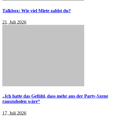
Talkbox: Wie viel Miete zahlst du?
21. Juli 2026
„Ich hatte das Gefühl, dass mehr aus der Party-Szene
rauszuholen wäre“
17. Juli 2026