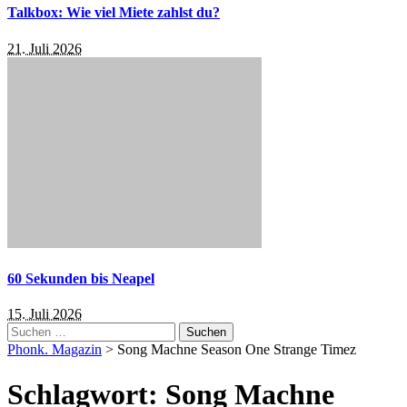
Talkbox: Wie viel Miete zahlst du?
21. Juli 2026
60 Sekunden bis Neapel
15. Juli 2026
Suchen
nach:
Phonk. Magazin
>
Song Machne Season One Strange Timez
Schlagwort:
Song Machne