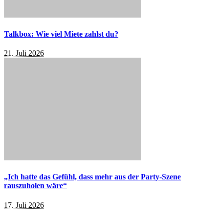
Talkbox: Wie viel Miete zahlst du?
21. Juli 2026
„Ich hatte das Gefühl, dass mehr aus der Party-Szene
rauszuholen wäre“
17. Juli 2026