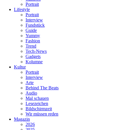
Portrait
Lifestyle
Portrait
Interview
Fundstück
Guide
Yummy
Fashion
Trend
Tech-News
Gadgets
Kolumne
Kultur
Portrait
Interview
Arte
Behind The Beats
Audio
Mal schauen
Lesezeichen
Bildschirmzeit
Wir müssen reden
Magazin
2026
2025