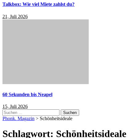
Talkbox: Wie viel Miete zahlst du?
21. Juli 2026
60 Sekunden bis Neapel
15. Juli 2026
Suchen
nach:
Phonk. Magazin
>
Schönheitsideale
Schlagwort:
Schönheitsideale