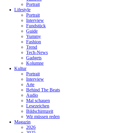
Portrait
Lifestyle
Portrait
Interview
Fundstück
Guide
Yummy
Fashion
Trend
Tech-News
Gadgets
Kolumne
Kultur
Portrait
Interview
Arte
Behind The Beats
Audio
Mal schauen
Lesezeichen
Bildschirmzeit
Wir müssen reden
Magazin
2026
2025