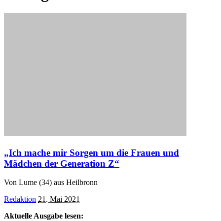
„Ich mache mir Sorgen um die Frauen und
Mädchen der Generation Z“
Von Lume (34) aus Heilbronn
Posted
Redaktion
21. Mai 2021
by
Aktuelle Ausgabe lesen: