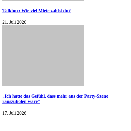
Talkbox: Wie viel Miete zahlst du?
21. Juli 2026
„Ich hatte das Gefühl, dass mehr aus der Party-Szene
rauszuholen wäre“
17. Juli 2026