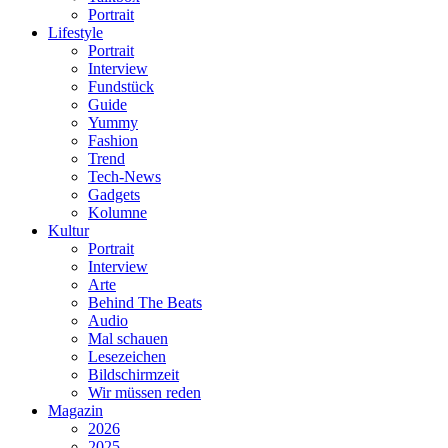
Portrait
Lifestyle
Portrait
Interview
Fundstück
Guide
Yummy
Fashion
Trend
Tech-News
Gadgets
Kolumne
Kultur
Portrait
Interview
Arte
Behind The Beats
Audio
Mal schauen
Lesezeichen
Bildschirmzeit
Wir müssen reden
Magazin
2026
2025