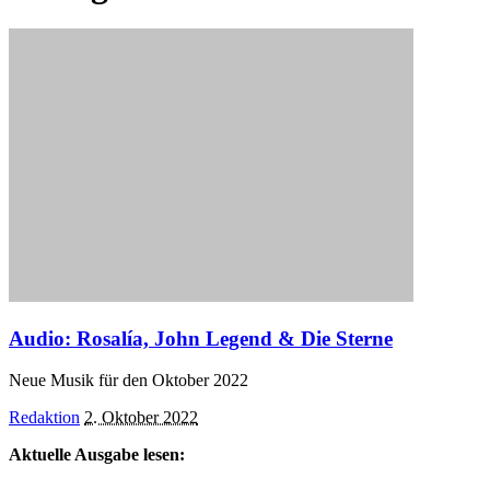
Audio: Rosalía, John Legend & Die Sterne
Neue Musik für den Oktober 2022
Posted
Redaktion
2. Oktober 2022
by
Aktuelle Ausgabe lesen: