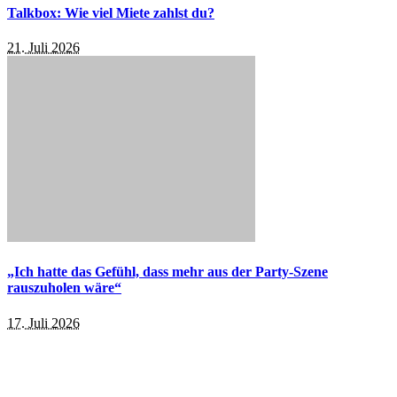
Talkbox: Wie viel Miete zahlst du?
21. Juli 2026
„Ich hatte das Gefühl, dass mehr aus der Party-Szene
rauszuholen wäre“
17. Juli 2026