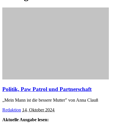
Politik, Paw Patrol und Partnerschaft
„Mein Mann ist die bessere Mutter” von Anna Clauß
Posted
Redaktion
14. Oktober 2024
by
Aktuelle Ausgabe lesen: