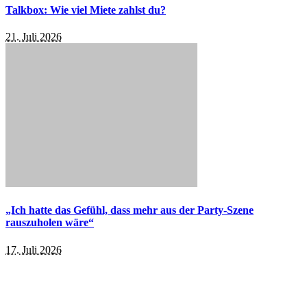
Talkbox: Wie viel Miete zahlst du?
21. Juli 2026
„Ich hatte das Gefühl, dass mehr aus der Party-Szene
rauszuholen wäre“
17. Juli 2026