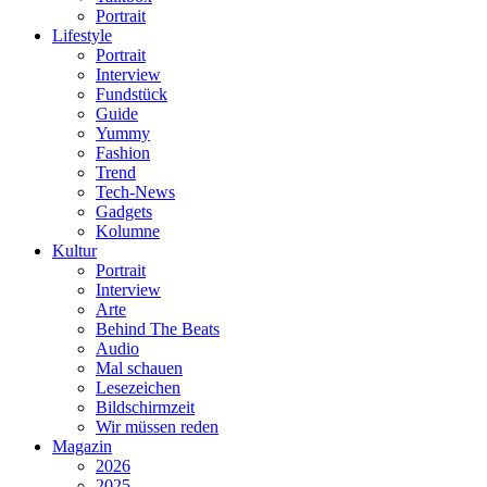
Portrait
Lifestyle
Portrait
Interview
Fundstück
Guide
Yummy
Fashion
Trend
Tech-News
Gadgets
Kolumne
Kultur
Portrait
Interview
Arte
Behind The Beats
Audio
Mal schauen
Lesezeichen
Bildschirmzeit
Wir müssen reden
Magazin
2026
2025