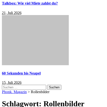
Talkbox: Wie viel Miete zahlst du?
21. Juli 2026
60 Sekunden bis Neapel
15. Juli 2026
Suchen
nach:
Phonk. Magazin
>
Rollenbilder
Schlagwort:
Rollenbilder