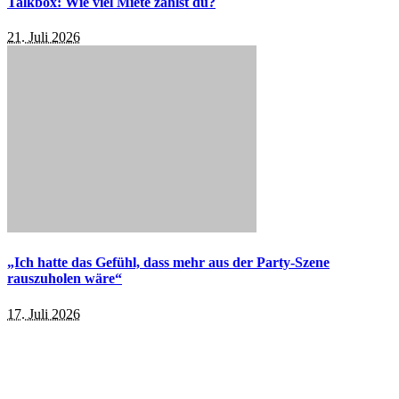
Talkbox: Wie viel Miete zahlst du?
21. Juli 2026
„Ich hatte das Gefühl, dass mehr aus der Party-Szene
rauszuholen wäre“
17. Juli 2026