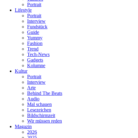
Portrait
Lifestyle
Portrait
Interview
Fundstück
Guide
Yummy
Fashion
Trend
Tech-News
Gadgets
Kolumne
Kultur
Portrait
Interview
Arte
Behind The Beats
Audio
Mal schauen
Lesezeichen
Bildschirmzeit
Wir müssen reden
Magazin
2026
2025