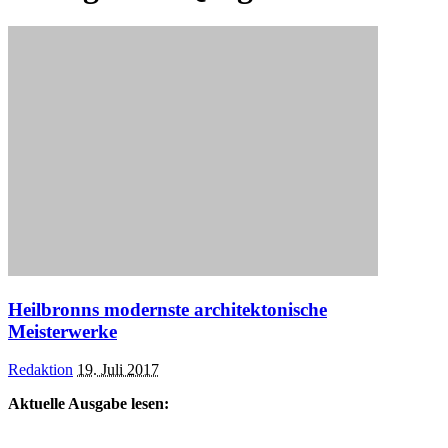
Heilbronns modernste architektonische
Meisterwerke
Posted
Redaktion
19. Juli 2017
by
Aktuelle Ausgabe lesen: