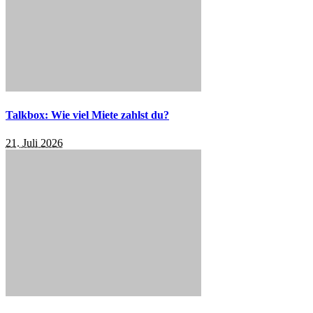
Talkbox: Wie viel Miete zahlst du?
21. Juli 2026