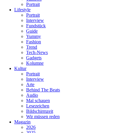
Portrait
Lifestyle
Portrait
Interview
Fundstück
Guide
Yummy
Fashion
Trend
Tech-News
Gadgets
Kolumne
Kultur
Portrait
Interview
Arte
Behind The Beats
Audio
Mal schauen
Lesezeichen
Bildschirmzeit
Wir müssen reden
Magazin
2026
2025