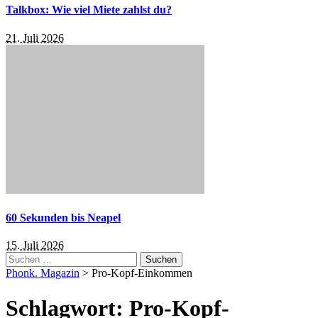
Talkbox: Wie viel Miete zahlst du?
21. Juli 2026
60 Sekunden bis Neapel
15. Juli 2026
Suchen
nach:
Phonk. Magazin
>
Pro-Kopf-Einkommen
Schlagwort:
Pro-Kopf-