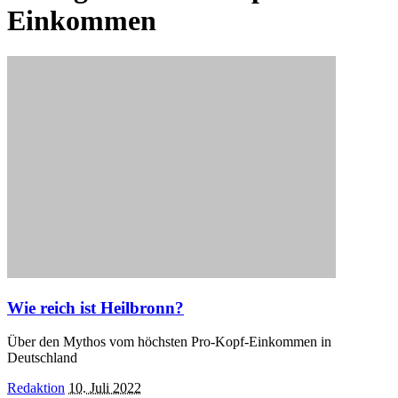
Einkommen
Wie reich ist Heilbronn?
Über den Mythos vom höchsten Pro-Kopf-Einkommen in
Deutschland
Posted
Redaktion
10. Juli 2022