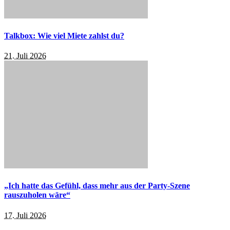
Talkbox: Wie viel Miete zahlst du?
21. Juli 2026
„Ich hatte das Gefühl, dass mehr aus der Party-Szene
rauszuholen wäre“
17. Juli 2026