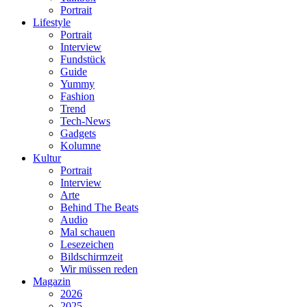
Portrait
Lifestyle
Portrait
Interview
Fundstück
Guide
Yummy
Fashion
Trend
Tech-News
Gadgets
Kolumne
Kultur
Portrait
Interview
Arte
Behind The Beats
Audio
Mal schauen
Lesezeichen
Bildschirmzeit
Wir müssen reden
Magazin
2026
2025