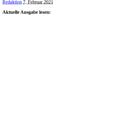
Posted
Redaktion
7. Februar 2021
by
Aktuelle Ausgabe lesen: