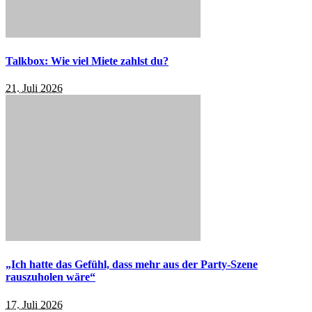
Talkbox: Wie viel Miete zahlst du?
21. Juli 2026
„Ich hatte das Gefühl, dass mehr aus der Party-Szene
rauszuholen wäre“
17. Juli 2026