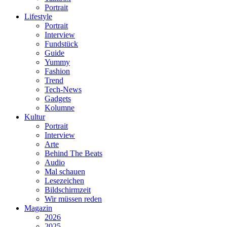
Portrait
Lifestyle
Portrait
Interview
Fundstück
Guide
Yummy
Fashion
Trend
Tech-News
Gadgets
Kolumne
Kultur
Portrait
Interview
Arte
Behind The Beats
Audio
Mal schauen
Lesezeichen
Bildschirmzeit
Wir müssen reden
Magazin
2026
2025