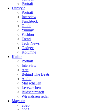
Portrait
Lifestyle
Portrait
Interview
Fundstück
Guide
Yummy
Fashion
Trend
Tech-News
Gadgets
Kolumne
Kultur
Portrait
Interview
Arte
Behind The Beats
Audio
Mal schauen
Lesezeichen
Bildschirmzeit
Wir müssen reden
Magazin
2026
2025