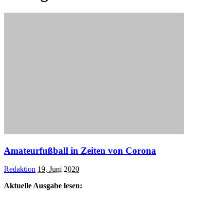
Amateurfußball in Zeiten von Corona
Posted
Redaktion
19. Juni 2020
by
Aktuelle Ausgabe lesen: