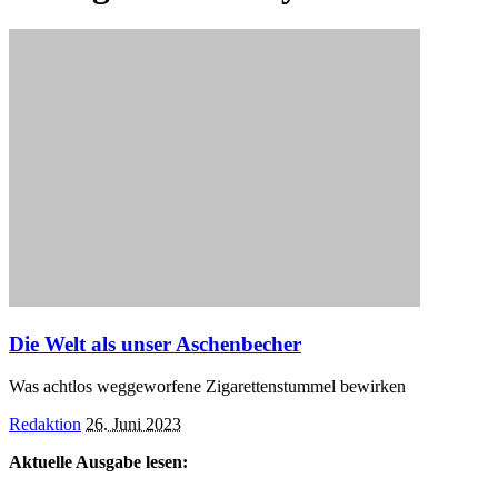
Die Welt als unser Aschenbecher
Was achtlos weggeworfene Zigarettenstummel bewirken
Posted
Redaktion
26. Juni 2023
by
Aktuelle Ausgabe lesen: