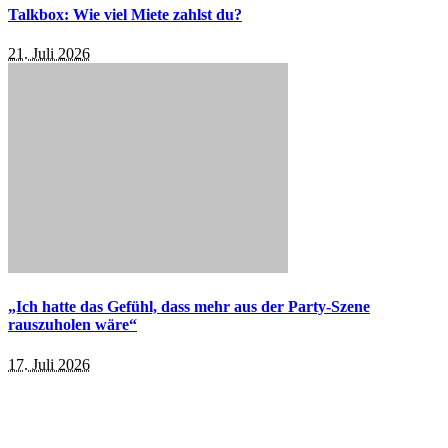
Talkbox: Wie viel Miete zahlst du?
21. Juli 2026
„Ich hatte das Gefühl, dass mehr aus der Party-Szene
rauszuholen wäre“
17. Juli 2026