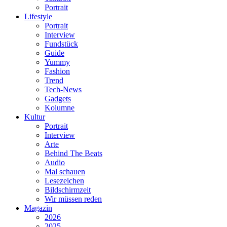
Portrait
Lifestyle
Portrait
Interview
Fundstück
Guide
Yummy
Fashion
Trend
Tech-News
Gadgets
Kolumne
Kultur
Portrait
Interview
Arte
Behind The Beats
Audio
Mal schauen
Lesezeichen
Bildschirmzeit
Wir müssen reden
Magazin
2026
2025