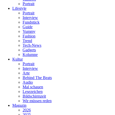
Portrait
Lifestyle
Portrait
Interview
Fundstück
Guide
Yummy
Fashion
Trend
Tech-News
Gadgets
Kolumne
Kultur
Portrait
Interview
Arte
Behind The Beats
Audio
Mal schauen
Lesezeichen
Bildschirmzeit
Wir müssen reden
Magazin
2026
2025