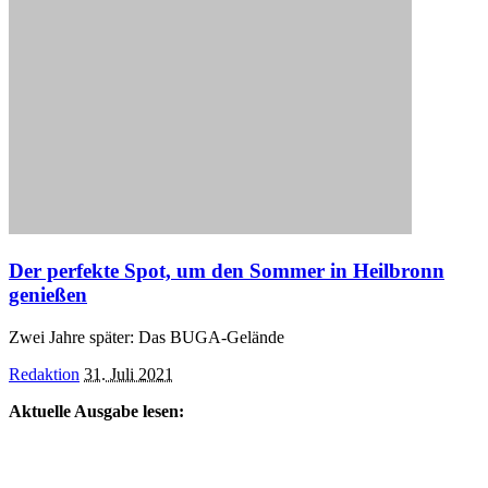
Der perfekte Spot, um den Sommer in Heilbronn
genießen
Zwei Jahre später: Das BUGA-Gelände
Posted
Redaktion
31. Juli 2021
by
Aktuelle Ausgabe lesen: