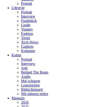
Portrait
Lifestyle
Portrait
Interview
Fundstück
Guide
Yummy
Fashion
Trend
Tech-News
Gadgets
Kolumne
Kultur
Portrait
Interview
Arte
Behind The Beats
Audio
Mal schauen
Lesezeichen
Bildschirmzeit
Wir müssen reden
Magazin
2026
2025