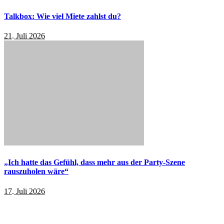
Talkbox: Wie viel Miete zahlst du?
21. Juli 2026
„Ich hatte das Gefühl, dass mehr aus der Party-Szene
rauszuholen wäre“
17. Juli 2026