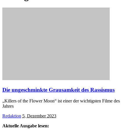
Die ungeschminkte Grausamkeit des Rassismus
„Killers of the Flower Moon“ ist einer der wichtigsten Filme des
Jahres
Posted
Redaktion
5. Dezember 2023
by
Aktuelle Ausgabe lesen: