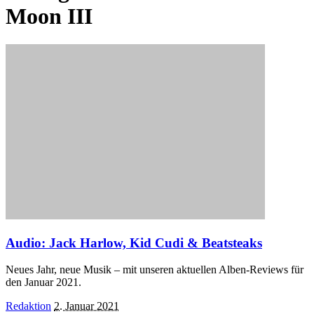
Moon III
Audio: Jack Harlow, Kid Cudi & Beatsteaks
Neues Jahr, neue Musik – mit unseren aktuellen Alben-Reviews für
den Januar 2021.
Posted
Redaktion
2. Januar 2021