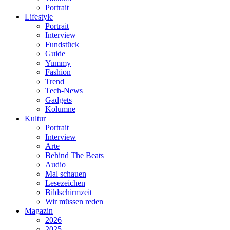
Portrait
Lifestyle
Portrait
Interview
Fundstück
Guide
Yummy
Fashion
Trend
Tech-News
Gadgets
Kolumne
Kultur
Portrait
Interview
Arte
Behind The Beats
Audio
Mal schauen
Lesezeichen
Bildschirmzeit
Wir müssen reden
Magazin
2026
2025