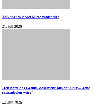
Talkbox: Wie viel Miete zahlst du?
21. Juli 2026
„Ich hatte das Gefühl, dass mehr aus der Party-Szene
rauszuholen wäre“
17. Juli 2026