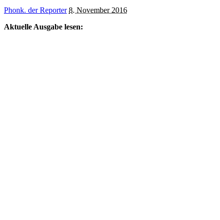
Posted
Phonk. der Reporter
8. November 2016
by
Aktuelle Ausgabe lesen: