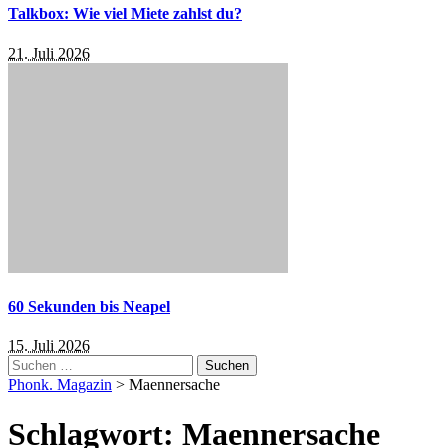
Talkbox: Wie viel Miete zahlst du?
21. Juli 2026
60 Sekunden bis Neapel
15. Juli 2026
Suchen
nach:
Phonk. Magazin
>
Maennersache
Schlagwort:
Maennersache