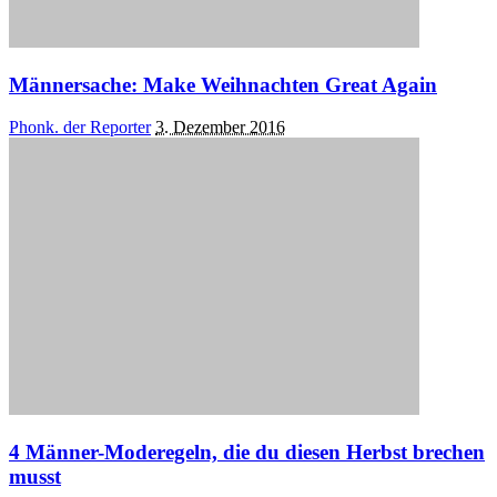
Männersache: Make Weihnachten Great Again
Posted
Phonk. der Reporter
3. Dezember 2016
by
4 Männer-Moderegeln, die du diesen Herbst brechen
musst