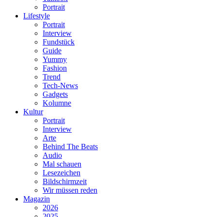
Portrait
Lifestyle
Portrait
Interview
Fundstück
Guide
Yummy
Fashion
Trend
Tech-News
Gadgets
Kolumne
Kultur
Portrait
Interview
Arte
Behind The Beats
Audio
Mal schauen
Lesezeichen
Bildschirmzeit
Wir müssen reden
Magazin
2026
2025