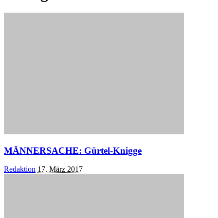
MÄNNERSACHE: Gürtel-Knigge
Posted
Redaktion
17. März 2017
by