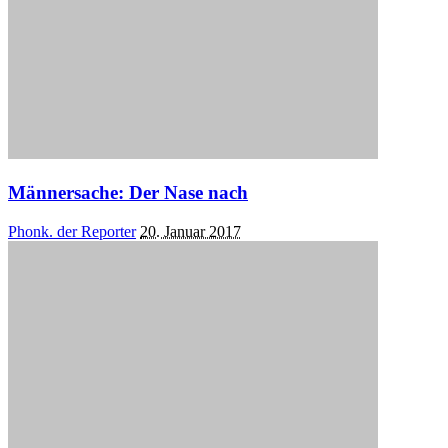
Männersache: Der Nase nach
Posted
Phonk. der Reporter
20. Januar 2017
by