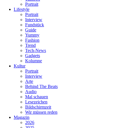
Portrait
Lifestyle
Portrait
Interview
Fundstück
Guide
Yummy
Fashion
Trend
Tech-News
Gadgets
Kolumne
Kultur
Portrait
Interview
Arte
Behind The Beats
Audio
Mal schauen
Lesezeichen
Bildschirmzeit
Wir müssen reden
Magazin
2026
2025