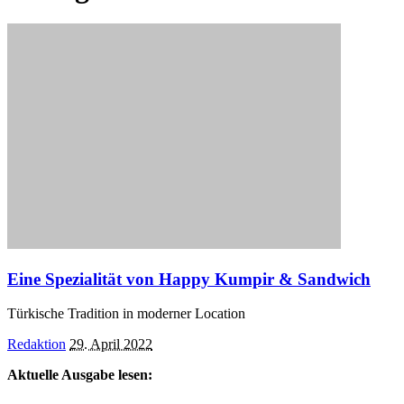
Eine Spezialität von Happy Kumpir & Sandwich
Türkische Tradition in moderner Location
Posted
Redaktion
29. April 2022
by
Aktuelle Ausgabe lesen: