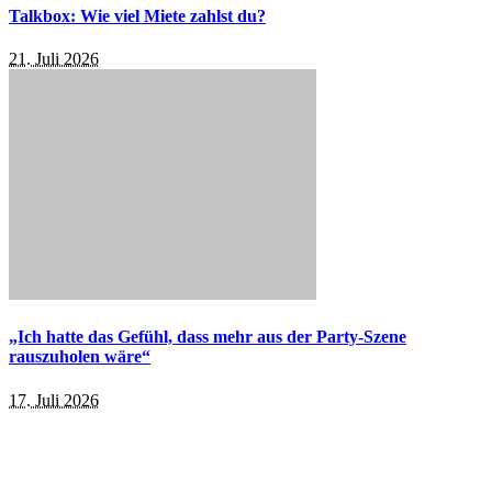
Talkbox: Wie viel Miete zahlst du?
21. Juli 2026
„Ich hatte das Gefühl, dass mehr aus der Party-Szene
rauszuholen wäre“
17. Juli 2026