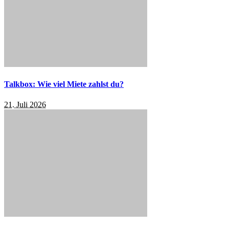
Talkbox: Wie viel Miete zahlst du?
21. Juli 2026