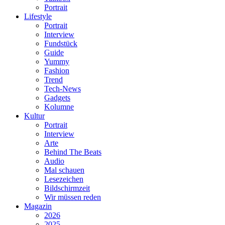
Portrait
Lifestyle
Portrait
Interview
Fundstück
Guide
Yummy
Fashion
Trend
Tech-News
Gadgets
Kolumne
Kultur
Portrait
Interview
Arte
Behind The Beats
Audio
Mal schauen
Lesezeichen
Bildschirmzeit
Wir müssen reden
Magazin
2026
2025