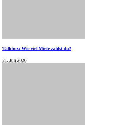
Talkbox: Wie viel Miete zahlst du?
21. Juli 2026