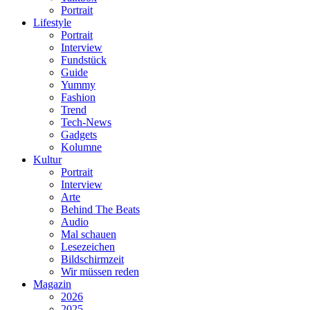
Portrait
Lifestyle
Portrait
Interview
Fundstück
Guide
Yummy
Fashion
Trend
Tech-News
Gadgets
Kolumne
Kultur
Portrait
Interview
Arte
Behind The Beats
Audio
Mal schauen
Lesezeichen
Bildschirmzeit
Wir müssen reden
Magazin
2026
2025