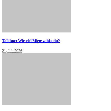
Talkbox: Wie viel Miete zahlst du?
21. Juli 2026