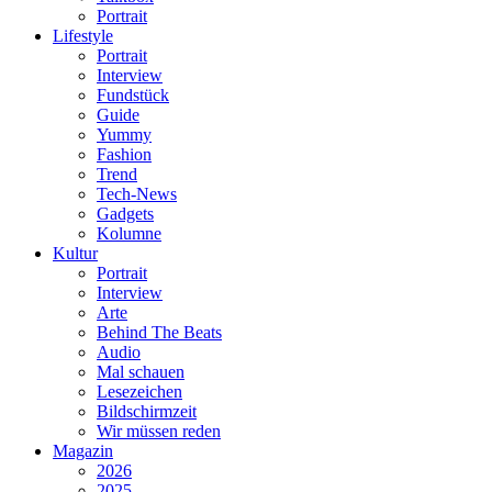
Portrait
Lifestyle
Portrait
Interview
Fundstück
Guide
Yummy
Fashion
Trend
Tech-News
Gadgets
Kolumne
Kultur
Portrait
Interview
Arte
Behind The Beats
Audio
Mal schauen
Lesezeichen
Bildschirmzeit
Wir müssen reden
Magazin
2026
2025