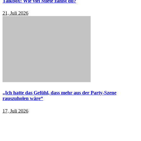
Talkbox: Wie viel Miete zahlst du?
21. Juli 2026
„Ich hatte das Gefühl, dass mehr aus der Party-Szene
rauszuholen wäre“
17. Juli 2026