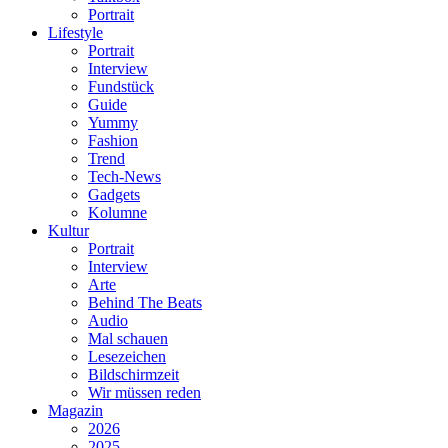
Portrait
Lifestyle
Portrait
Interview
Fundstück
Guide
Yummy
Fashion
Trend
Tech-News
Gadgets
Kolumne
Kultur
Portrait
Interview
Arte
Behind The Beats
Audio
Mal schauen
Lesezeichen
Bildschirmzeit
Wir müssen reden
Magazin
2026
2025