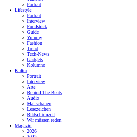
Portrait
Lifestyle
Portrait
Interview
Fundstück
Guide
Yummy
Fashion
Trend
Tech-News
Gadgets
Kolumne
Kultur
Portrait
Interview
Arte
Behind The Beats
Audio
Mal schauen
Lesezeichen
Bildschirmzeit
Wir müssen reden
Magazin
2026
2025