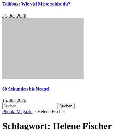
Talkbox: Wie viel Miete zahlst du?
21. Juli 2026
60 Sekunden bis Neapel
15. Juli 2026
Suchen
nach:
Phonk. Magazin
>
Helene Fischer
Schlagwort:
Helene Fischer