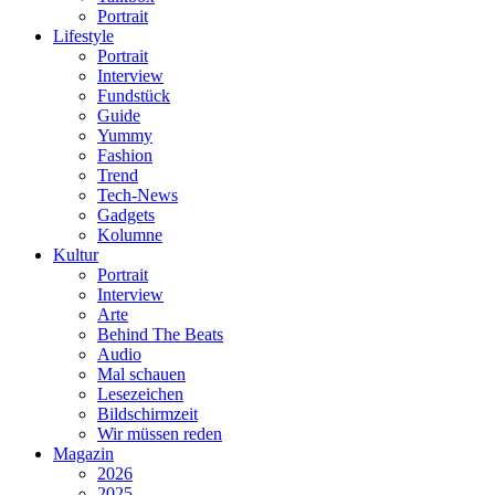
Portrait
Lifestyle
Portrait
Interview
Fundstück
Guide
Yummy
Fashion
Trend
Tech-News
Gadgets
Kolumne
Kultur
Portrait
Interview
Arte
Behind The Beats
Audio
Mal schauen
Lesezeichen
Bildschirmzeit
Wir müssen reden
Magazin
2026
2025