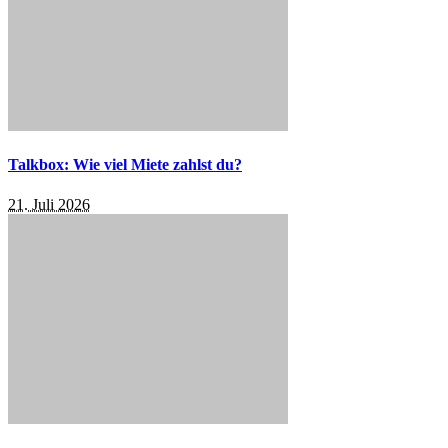
Talkbox: Wie viel Miete zahlst du?
21. Juli 2026