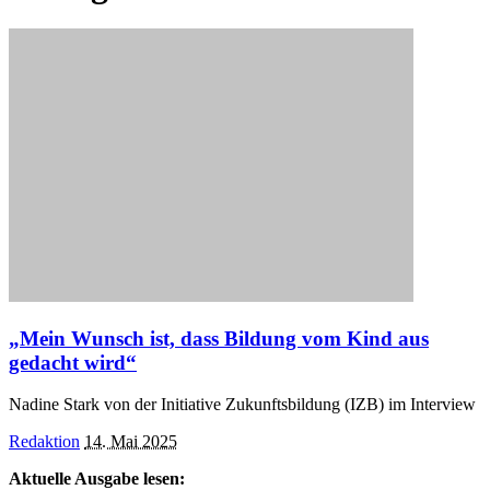
„Mein Wunsch ist, dass Bildung vom Kind aus
gedacht wird“
Nadine Stark von der Initiative Zukunftsbildung (IZB) im Interview
Posted
Redaktion
14. Mai 2025
by
Aktuelle Ausgabe lesen: