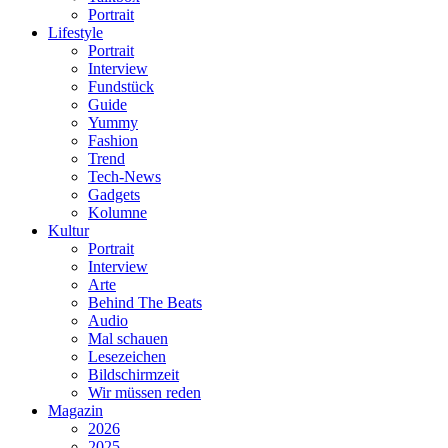
Portrait
Lifestyle
Portrait
Interview
Fundstück
Guide
Yummy
Fashion
Trend
Tech-News
Gadgets
Kolumne
Kultur
Portrait
Interview
Arte
Behind The Beats
Audio
Mal schauen
Lesezeichen
Bildschirmzeit
Wir müssen reden
Magazin
2026
2025