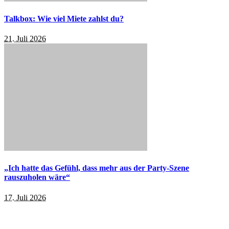
Talkbox: Wie viel Miete zahlst du?
21. Juli 2026
„Ich hatte das Gefühl, dass mehr aus der Party-Szene
rauszuholen wäre“
17. Juli 2026