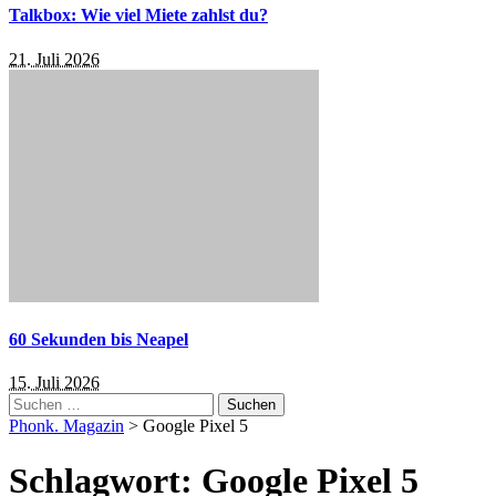
Talkbox: Wie viel Miete zahlst du?
21. Juli 2026
60 Sekunden bis Neapel
15. Juli 2026
Suchen
nach:
Phonk. Magazin
>
Google Pixel 5
Schlagwort:
Google Pixel 5