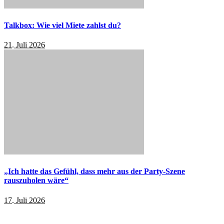
Talkbox: Wie viel Miete zahlst du?
21. Juli 2026
„Ich hatte das Gefühl, dass mehr aus der Party-Szene
rauszuholen wäre“
17. Juli 2026