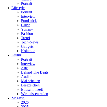
Portrait
Lifestyle
Portrait
Interview
Fundstück
Guide
Yummy
Fashion
Trend
Tech-News
Gadgets
Kolumne
Kultur
Portrait
Interview
Arte
Behind The Beats
Audio
Mal schauen
Lesezeichen
Bildschirmzeit
Wir müssen reden
Magazin
2026
2025