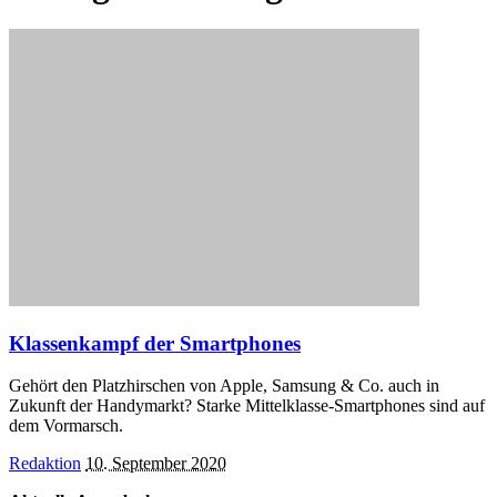
Klassenkampf der Smartphones
Gehört den Platzhirschen von Apple, Samsung & Co. auch in
Zukunft der Handymarkt? Starke Mittelklasse-Smartphones sind auf
dem Vormarsch.
Posted
Redaktion
10. September 2020
by