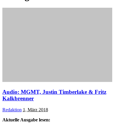
Audio: MGMT, Justin Timberlake & Fritz
Kalkbrenner
Posted
Redaktion
1. März 2018
by
Aktuelle Ausgabe lesen: