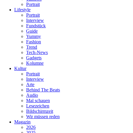
Portrait
Lifestyle
Portrait
Interview
Fundstück
Guide
Yummy
Fashion
Trend
Tech-News
Gadgets
Kolumne
Kultur
Portrait
Interview
Arte
Behind The Beats
Audio
Mal schauen
Lesezeichen
Bildschirmzeit
Wir müssen reden
Magazin
2026
2025