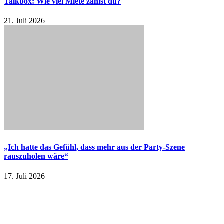
Talkbox: Wie viel Miete zahlst du?
21. Juli 2026
„Ich hatte das Gefühl, dass mehr aus der Party-Szene
rauszuholen wäre“
17. Juli 2026