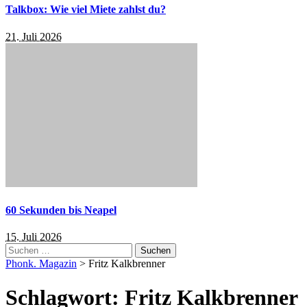
Talkbox: Wie viel Miete zahlst du?
21. Juli 2026
60 Sekunden bis Neapel
15. Juli 2026
Suchen
nach:
Phonk. Magazin
>
Fritz Kalkbrenner
Schlagwort:
Fritz Kalkbrenner