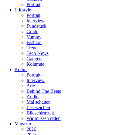
Portrait
Lifestyle
Portrait
Interview
Fundstück
Guide
Yummy
Fashion
Trend
Tech-News
Gadgets
Kolumne
Kultur
Portrait
Interview
Arte
Behind The Beats
Audio
Mal schauen
Lesezeichen
Bildschirmzeit
Wir müssen reden
Magazin
2026
2025