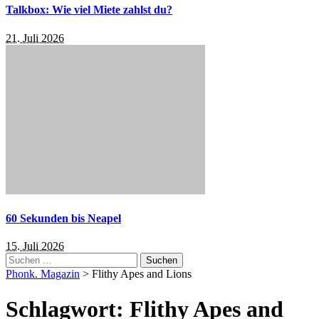
Talkbox: Wie viel Miete zahlst du?
21. Juli 2026
60 Sekunden bis Neapel
15. Juli 2026
Suchen
nach:
Phonk. Magazin
>
Flithy Apes and Lions
Schlagwort:
Flithy Apes and