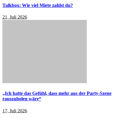
Talkbox: Wie viel Miete zahlst du?
21. Juli 2026
„Ich hatte das Gefühl, dass mehr aus der Party-Szene
rauszuholen wäre“
17. Juli 2026