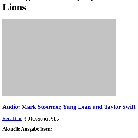
Lions
Audio: Mark Stoermer, Yung Lean und Taylor Swift
Posted
Redaktion
3. Dezember 2017
by
Aktuelle Ausgabe lesen: