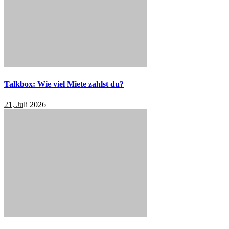
Talkbox: Wie viel Miete zahlst du?
21. Juli 2026