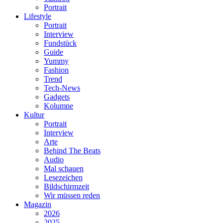
Portrait
Lifestyle
Portrait
Interview
Fundstück
Guide
Yummy
Fashion
Trend
Tech-News
Gadgets
Kolumne
Kultur
Portrait
Interview
Arte
Behind The Beats
Audio
Mal schauen
Lesezeichen
Bildschirmzeit
Wir müssen reden
Magazin
2026
2025